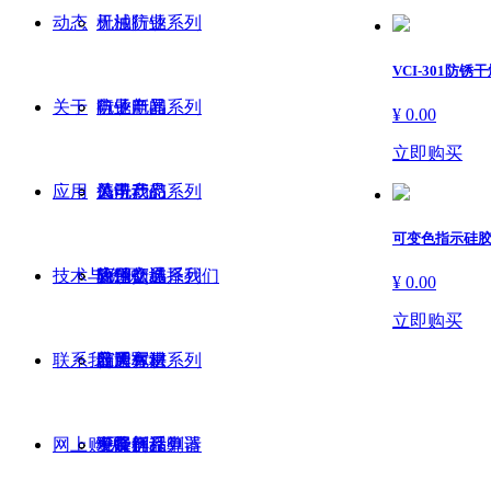
动态
机械行业
无油防锈系列
VCI-301防锈
关于
电子电器
防锈产品系列
行业新闻
¥ 0.00
立即购买
应用
风电产品
清洗产品系列
公司动态
关于我们
可变色指示硅
技术与资源
轨道交通
除锈产品系列
为什么选择我们
应用领域
¥ 0.00
立即购买
联系我们
航天军事
普通包材系列
品牌标识
应用方法
网上购买
可降解系列
发展历程
干燥剂计算器
免费样品申请